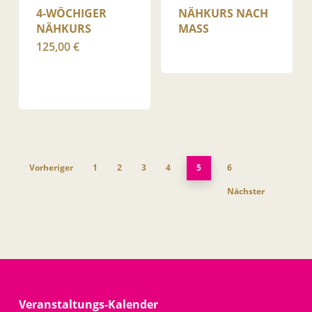
4-WÖCHIGER
NÄHKURS NACH
NÄHKURS
MASS
125,00
€
Vorheriger
1
2
3
4
5
6
Nächster
Veranstaltungs-Kalender