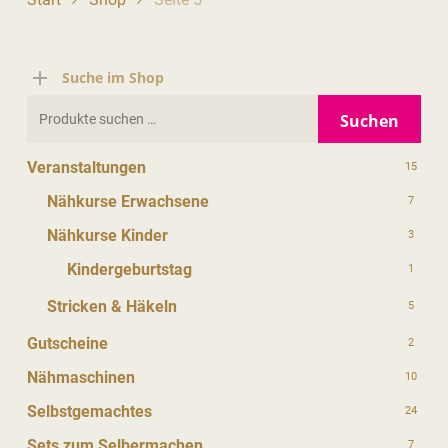
Suche im Shop
Suchen
Suchen
nach:
Veranstaltungen
15
Nähkurse Erwachsene
7
Nähkurse Kinder
3
Kindergeburtstag
1
Stricken & Häkeln
5
Gutscheine
2
Nähmaschinen
10
Selbstgemachtes
24
Sets zum Selbermachen
7