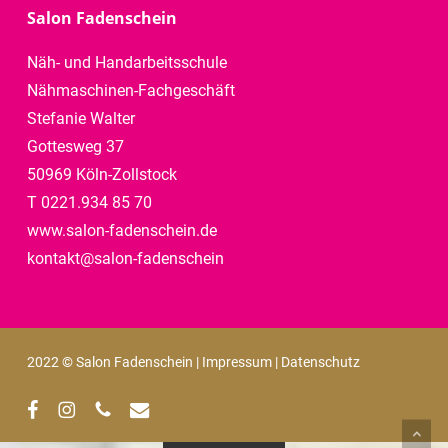
Salon Fadenschein
Näh- und Handarbeitsschule
Nähmaschinen-Fachgeschäft
Stefanie Walter
Gottesweg 37
50969 Köln-Zollstock
T 0221.934 85 70
www.salon-fadenschein.de
kontakt@salon-fadenschein
2022 © Salon Fadenschein |
Impressum
|
Datenschutz
facebook
instagram
phone
email