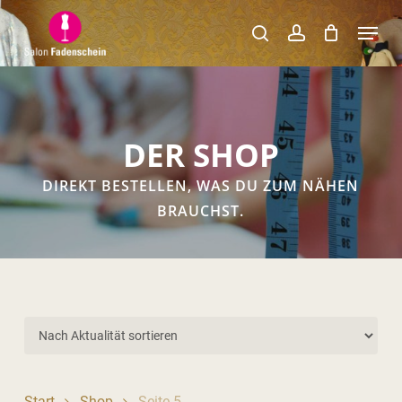
Skip
Menu
to
search
account
Close
main
Menu
content
DER
SHOP
DIREKT BESTELLEN, WAS DU ZUM NÄHEN
BRAUCHST.
Start
Shop
Seite 5