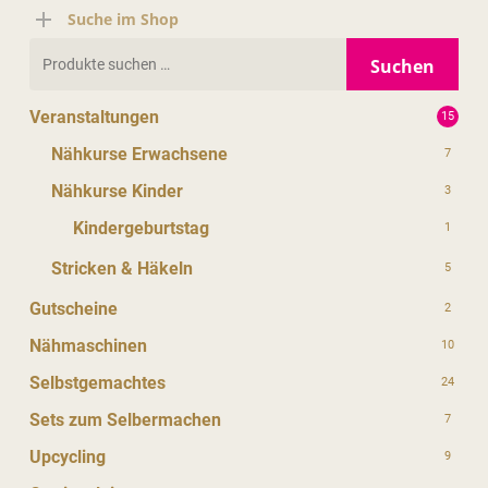
Suche im Shop
Suchen
Suchen
nach:
Veranstaltungen
15
Nähkurse Erwachsene
7
Nähkurse Kinder
3
Kindergeburtstag
1
Stricken & Häkeln
5
Gutscheine
2
Nähmaschinen
10
Selbstgemachtes
24
Sets zum Selbermachen
7
Upcycling
9