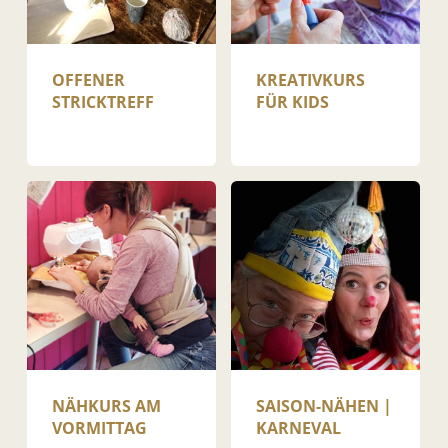
OFFENER
KREATIVKURS
STRICKTREFF
FÜR KIDS
NÄHKURS AM
SAISON-NÄHEN |
VORMITTAG
KARNEVAL