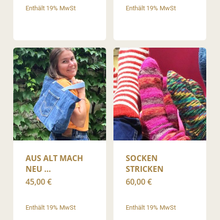
Enthält 19% MwSt
Enthält 19% MwSt
AUS ALT MACH
SOCKEN
NEU …
STRICKEN
45,00
€
60,00
€
Enthält 19% MwSt
Enthält 19% MwSt