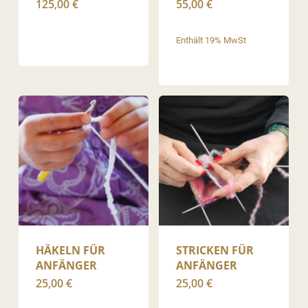
125,00
€
55,00
€
Enthält 19% MwSt
HÄKELN FÜR
STRICKEN FÜR
ANFÄNGER
ANFÄNGER
25,00
€
25,00
€