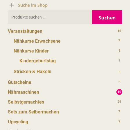
Suche im Shop
Suchen
Suchen
nach:
Veranstaltungen
15
Nähkurse Erwachsene
7
Nähkurse Kinder
3
Kindergeburtstag
1
Stricken & Häkeln
5
Gutscheine
2
Nähmaschinen
10
Selbstgemachtes
24
Sets zum Selbermachen
7
Upcycling
9