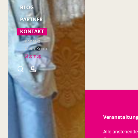
BLOG
PARTNER
KONTAKT
Kontakt
Mein Konto
Sitemap
search
account
Veranstaltun
Alle anstehend