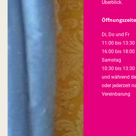
Überblick.
Öffnungszeit
Di, Do und Fr
11:00 bis 13:30
16:00 bis 18:00
Samstag
10:30 bis 13:30
und während de
oder jederzeit n
Vereinbarung