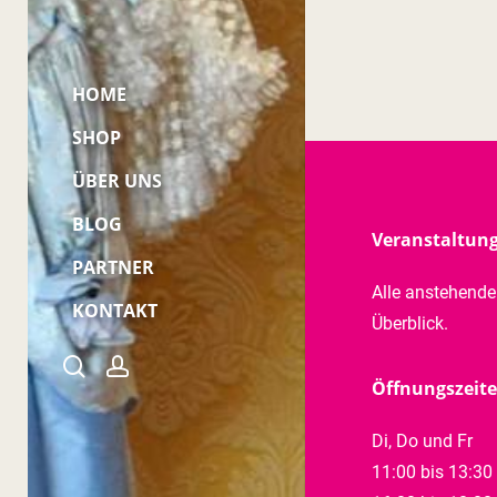
HOME
SHOP
ÜBER UNS
BLOG
Veranstaltun
PARTNER
Alle anstehend
KONTAKT
Überblick.
Kontakt
search
account
Mein Konto
Öffnungszeit
Sitemap
Di, Do und Fr
11:00 bis 13:30