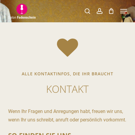
Skip
Menu
to
search
account
Close
main
Menu
content
ALLE KONTAKTINFOS, DIE IHR BRAUCHT
KONTAKT
Wenn Ihr Fragen und Anregungen habt, freuen wir uns,
wenn Ihr uns schreibt, anruft oder persönlich vorkommt.