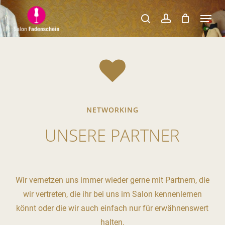
Skip
Menu
to
search
account
Close
main
Menu
content
NETWORKING
UNSERE PARTNER
Wir vernetzen uns immer wieder gerne mit Partnern, die
wir vertreten, die ihr bei uns im Salon kennenlernen
könnt oder die wir auch einfach nur für erwähnenswert
halten.