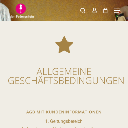
Skip
Menu
to
search
account
Close
main
Menu
content
ALLGEMEINE
GESCHÄFTSBEDINGUNGEN
AGB MIT KUNDENINFORMATIONEN
1. Geltungsbereich