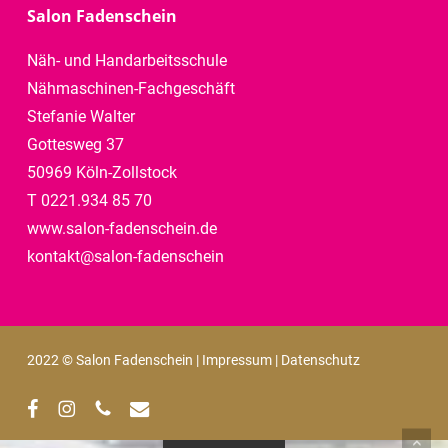
Salon Fadenschein
Näh- und Handarbeitsschule
Nähmaschinen-Fachgeschäft
Stefanie Walter
Gottesweg 37
50969 Köln-Zollstock
T 0221.934 85 70
www.salon-fadenschein.de
kontakt@salon-fadenschein
2022 © Salon Fadenschein |
Impressum
|
Datenschutz
facebook
instagram
phone
email