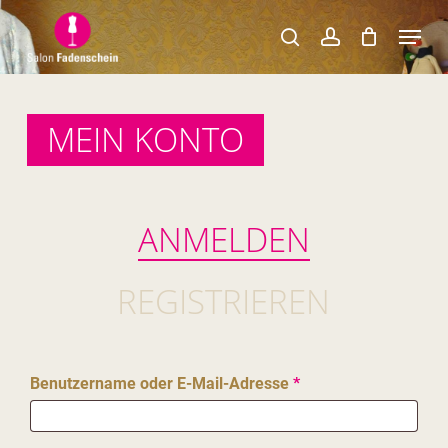
Skip
Menu
to
search
account
Close
main
Menu
content
MEIN KONTO
ANMELDEN
REGISTRIEREN
Erforderlich
Benutzername oder E-Mail-Adresse
*