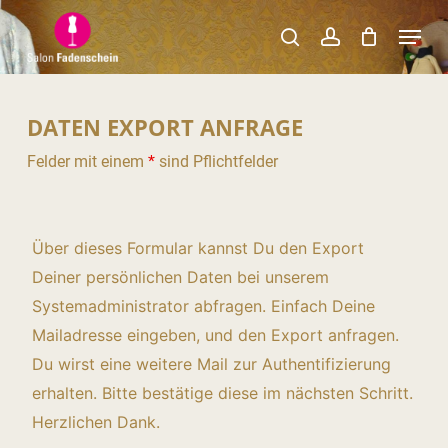
Skip
Menu
to
search
account
Close
main
Menu
content
DATEN EXPORT ANFRAGE
Felder mit einem
*
sind Pflichtfelder
Über dieses Formular kannst Du den Export
Deiner persönlichen Daten bei unserem
Systemadministrator abfragen. Einfach Deine
Mailadresse eingeben, und den Export anfragen.
Du wirst eine weitere Mail zur Authentifizierung
erhalten. Bitte bestätige diese im nächsten Schritt.
Herzlichen Dank.