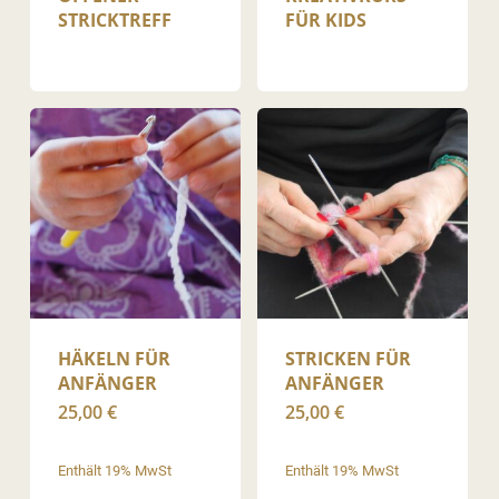
STRICKTREFF
FÜR KIDS
HÄKELN FÜR
STRICKEN FÜR
ANFÄNGER
ANFÄNGER
25,00
€
25,00
€
Enthält 19% MwSt
Enthält 19% MwSt