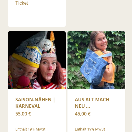
Ticket
SAISON-NÄHEN |
AUS ALT MACH
KARNEVAL
NEU …
55,00
€
45,00
€
Enthält 19% MwSt
Enthält 19% MwSt