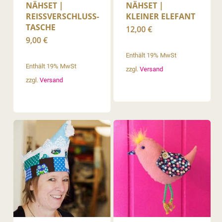
NÄHSET |
NÄHSET |
REISSVERSCHLUSS-T
KLEINER ELEFANT
ASCHE
12,00
€
9,00
€
Enthält 19% MwSt
Enthält 19% MwSt
zzgl.
Versand
zzgl.
Versand