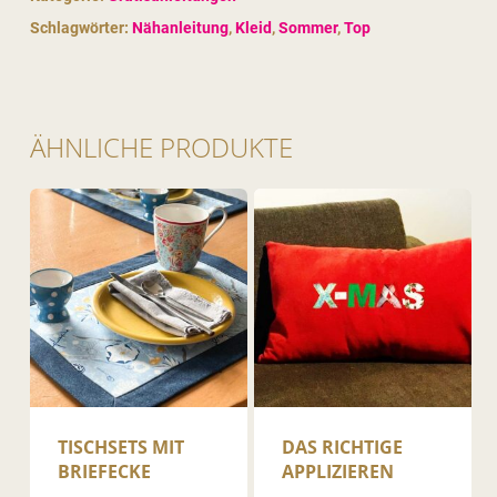
Schlagwörter:
Nähanleitung
,
Kleid
,
Sommer
,
Top
ÄHNLICHE PRODUKTE
TISCHSETS MIT
DAS RICHTIGE
BRIEFECKE
APPLIZIEREN