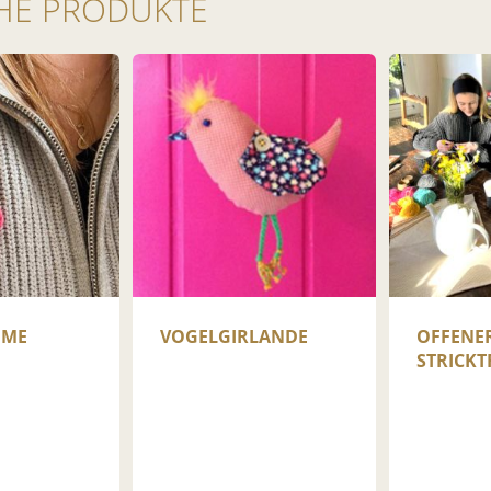
HE PRODUKTE
UME
VOGEL­GIRLANDE
OFFENE
STRICKT