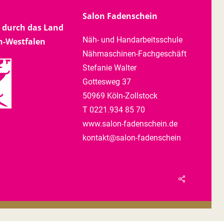
Salon Fadenschein
 durch das Land
Näh- und Handarbeitsschule
n-Westfalen
Nähmaschinen-Fachgeschäft
Stefanie Walter
Gottesweg 37
50969 Köln-Zollstock
T 0221.934 85 70
www.salon-fadenschein.de
kontakt@salon-fadenschein
Share
facebook
instagram
phone
email