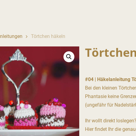
anleitungen
Törtchen häkeln
Törtchen
#04 | Häkelanleitung T
Bei den kleinen Törtche
Phantasie keine Grenzen 
(ungefähr für Nadelstär
Ihr wollt direkt loslegen
Hier findet Ihr die gena