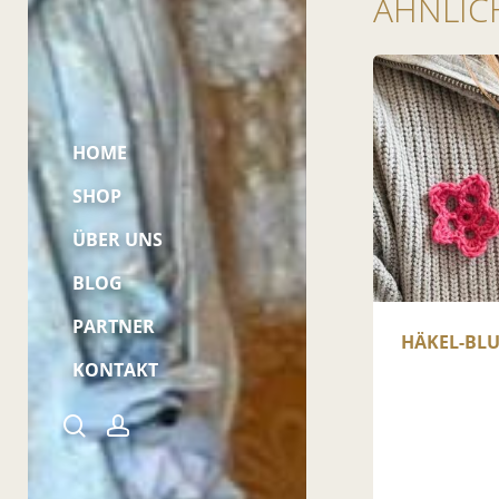
ÄHNLIC
HOME
SHOP
ÜBER UNS
BLOG
PARTNER
HÄKEL-BL
KONTAKT
Kontakt
search
account
Mein Konto
Sitemap