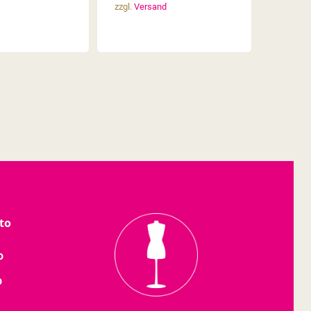
zzgl.
Versand
to
o
b