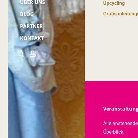
ÜBER UNS
Upcycling
Gratisanleitung
BLOG
PARTNER
KONTAKT
Kontakt
search
account
Mein Konto
Sitemap
Veranstaltun
Alle anstehend
Überblick.