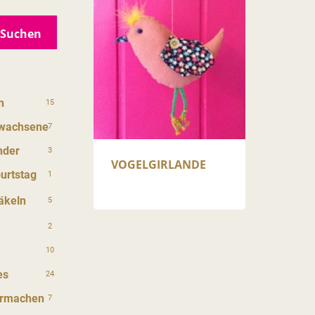
Suchen
n
15
rwachsene
7
nder
3
VOGEL­GIRLANDE
urtstag
1
äkeln
5
2
10
es
24
ermachen
7