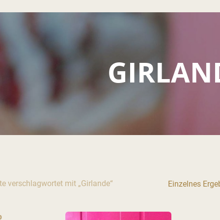
m Suche zu schliessen
GIRLAN
e verschlagwortet mit „Girlande“
Einzelnes Erge
p