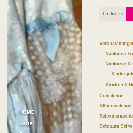
Suchen
nach:
Veranstaltunge
Nähkurse E
Nähkurse Ki
Kindergeb
Stricken & H
Gutscheine
Nähmaschinen
HOME
Selbstgemacht
SHOP
Sets zum Selb