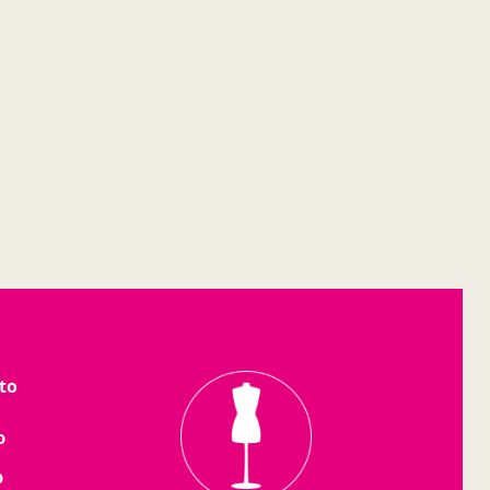
to
o
b