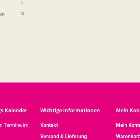
9
en
12
gs-Kalender
Wichtige Informationen
Mein Kon
en Termine im
Kontakt
Mein Kont
Versand & Lieferung
Warenkor