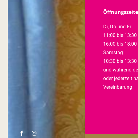
Öffnungszeit
Di, Do und Fr
11:00 bis 13:30
16:00 bis 18:00
Samstag
10:30 bis 13:30
und während de
oder jederzeit n
Vereinbarung
facebook
instagram