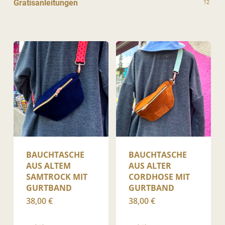
Gratisanleitungen
12
BAUCHTASCHE
BAUCHTASCHE
AUS ALTEM
AUS ALTER
SAMTROCK MIT
CORDHOSE MIT
GURTBAND
GURTBAND
38,00
€
38,00
€