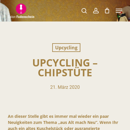
Skip
Menu
to
search
account
Close
main
Menu
content
Upcycling
UPCYCLING –
CHIPSTÜTE
21. März 2020
An dieser Stelle gibt es immer mal wieder ein paar
Neuigkeiten zum Thema „aus Alt mach Neu“. Wenn Ihr
auch ein altes Kuschelstück oder ausrangierte