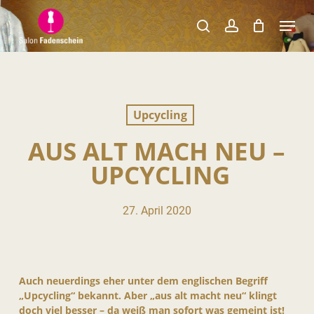
Skip
Menu
to
search
account
Close
main
Menu
content
Upcycling
AUS ALT MACH NEU –
UPCYCLING
27. April 2020
Auch neuerdings eher unter dem englischen Begriff
„Upcycling“ bekannt. Aber „aus alt macht neu“ klingt
doch viel besser – da weiß man sofort was gemeint ist!