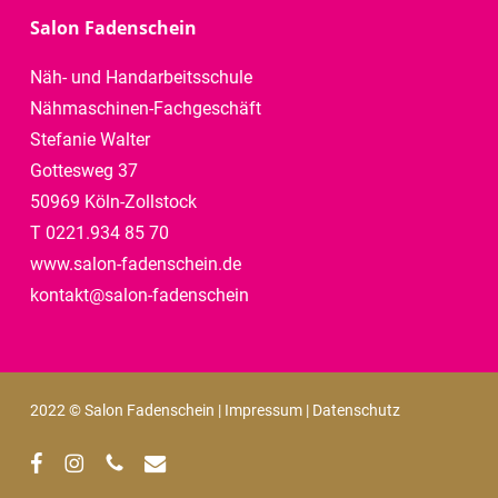
Salon Fadenschein
Näh- und Handarbeitsschule
Nähmaschinen-Fachgeschäft
Stefanie Walter
Gottesweg 37
50969 Köln-Zollstock
T 0221.934 85 70
www.salon-fadenschein.de
kontakt@salon-fadenschein
2022 © Salon Fadenschein |
Impressum
|
Datenschutz
facebook
instagram
phone
email