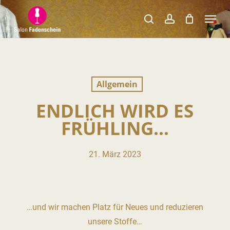
Skip
Menu
to
search
account
Close
main
Menu
content
Allgemein
ENDLICH WIRD ES
FRÜHLING…
21. März 2023
…und wir machen Platz für Neues und reduzieren
unsere Stoffe…