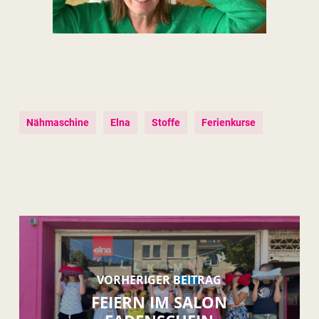
Nähmaschine
Elna
Stoffe
Ferienkurse
VORHERIGER BEITRAG
FEIERN IM SALON