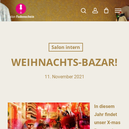
Skip
Menu
to
search
account
Close
main
Menu
content
Salon intern
WEIHNACHTS-BAZAR!
11. November 2021
In diesem
Jahr findet
unser X-mas