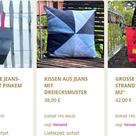
 JEANS-
KISSEN AUS JEANS
GROSSE S
T PINKEM
MIT
TRANDTA
DREIECKSMUSTER
2″
38,00
€
42,00
€
wSt
Enthält 19% MwSt
Enthält 19
zzgl.
Versand
zzgl.
Versan
ofort
Lieferzeit: sofort