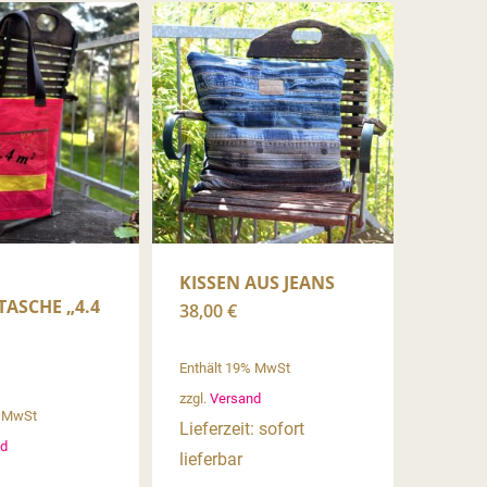
KISSEN AUS JEANS
SCHE „4.4 M
38,00
€
Enthält 19% MwSt
zzgl.
Versand
% MwSt
Lieferzeit: sofort
d
lieferbar