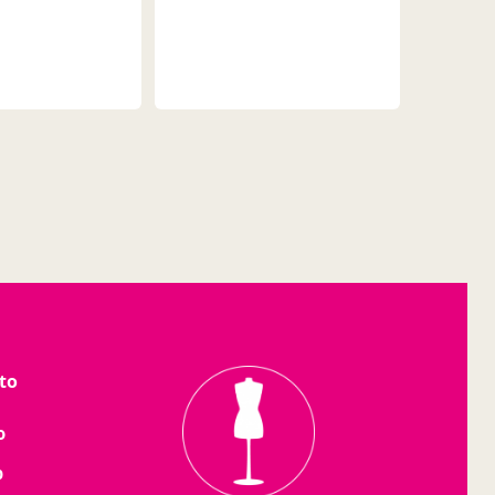
to
o
b