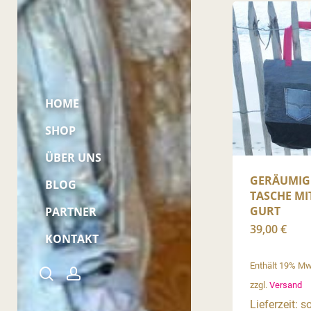
HOME
SHOP
ÜBER UNS
GERÄUMIGE
BLOG
TASCHE MI
GURT
PARTNER
39,00
€
KONTAKT
Kontakt
Enthält 19% M
search
account
Mein Konto
zzgl.
Versand
Sitemap
Lieferzeit: s